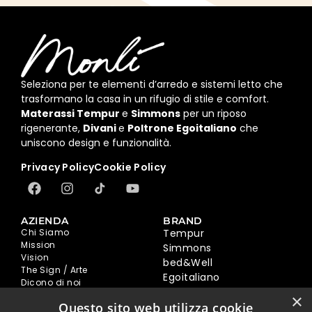
Seleziona per te elementi d’arredo e sistemi letto che
trasformano la casa in un rifugio di stile e comfort.
Materassi Tempur
e
Simmons
per un riposo
rigenerante,
Divani
e
Poltrone Egoitaliano
che
uniscono design e funzionalità.
Privacy Policy
Cookie Policy
AZIENDA
BRAND
Chi Siamo
Tempur
Mission
Simmons
Vision
bed&Well
The Sign / Arte
Egoitaliano
Dicono di noi
Ovia
Sostenibilità
×
Questo sito web utilizza cookie
Hopplà
BLOG