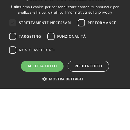
Tutti
CONTATTI
Utilizziamo i cookie per personalizzare contenuti, annunci e per
Richedi assistenza
Tempur
analizzare il nostro traffico.
Informativa sulla privacy
Prenota una Consulenza
Simmons
Online
Egoitaliano
STRETTAMENTE NECESSARI
PERFORMANCE
Fissa un appuntamento in
Consigli Utili
store
TARGETING
FUNZIONALITÀ
PRODOTTI
Tutti i prodotti
NON CLASSIFICATI
Materassi
Letti
Cuscini
ACCETTA TUTTO
RIFIUTA TUTTO
Reti
Divani
MOSTRA DETTAGLI
Poltrone
Accessori
Acquista materasso SOGNO
INFORMAZIONI UTILI
Test Del Materasso
Modalità Di Pagamento
Bonus Mobili E Materassi 2025
Detrazione Fiscale Al 19%