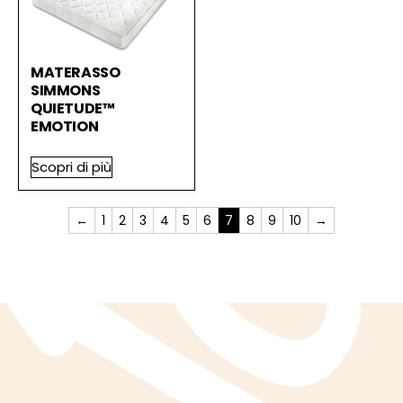
MATERASSO
SIMMONS
QUIETUDE™
EMOTION
Scopri di più
←
1
2
3
4
5
6
7
8
9
10
→