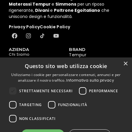
Materassi Tempur
e
Simmons
per un riposo
rigenerante,
Divani
e
Poltrone Egoitaliano
che
uniscono design e funzionalità.
Privacy Policy
Cookie Policy
AZIENDA
BRAND
Chi Siamo
Tempur
Mission
Simmons
×
Questo sito web utilizza cookie
Vision
bed&Well
The Sign / Arte
Egoitaliano
Utilizziamo i cookie per personalizzare contenuti, annunci e per
Dicono di noi
Ovia
analizzare il nostro traffico.
Informativa sulla privacy
Sostenibilità
Hopplà
BLOG
STRETTAMENTE NECESSARI
PERFORMANCE
Tutti
CONTATTI
Richedi assistenza
Tempur
Prenota una Consulenza
Simmons
TARGETING
FUNZIONALITÀ
Online
Egoitaliano
Fissa un appuntamento in
Consigli Utili
store
NON CLASSIFICATI
PRODOTTI