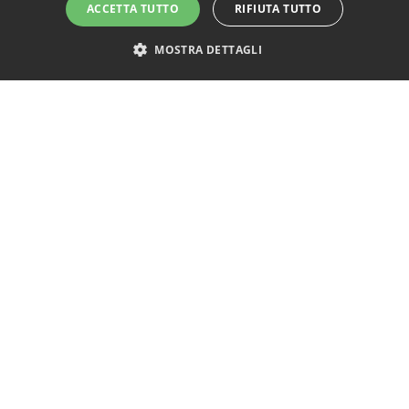
Tutti i prodotti
ACCETTA TUTTO
RIFIUTA TUTTO
Materassi
Letti
MOSTRA DETTAGLI
Cuscini
Reti
Divani
Poltrone
Accessori
Acquista materasso SOGNO
INFORMAZIONI UTILI
Test Del Materasso
Modalità Di Pagamento
Bonus Mobili E Materassi 2025
Detrazione Fiscale Al 19%
Iva Agevolata Al 4%
Materassi Napoli
Materassi Simmons
Sostenibilità E Innovazione
Guida Alla Scelta Del Materasso Perfetto
Guida Alla Manutenzione E Cura Del Materasso