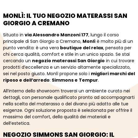
MONLÌ
:
IL
TUO
NEGOZIO
MATERASSI
SAN
GIORGIO
A
CREMANO
Situato
in
via
Alessandro
Manzoni
177
,
lungo
il
corso
principale
di
San
Giorgio
a
Cremano,
Monlì
è
molto
più
di
un
punto
vendita:
è
una
vera
boutique
del
relax
,
pensata
per
chi
cerca
qualità,
comfort
e
stile
in
un
unico
spazio.
Se
stai
cercando
un
negozio
materassi
San
Giorgio
in
cui
trovare
prodotti
d’eccellenza
e
un
servizio
altamente
specializzato,
sei
nel
posto
giusto.
Monlì
propone
solo
i
migliori
marchi
del
riposo
e
dell’arredo
:
Simmons e
Tempur
.
All’interno
dello
showroom
troverai
un
ambiente
curato
nei
dettagli,
con
personale
qualificato
pronto
ad
accompagnarti
nella
scelta
del
materasso
o
del
divano
più
adatto
alle
tue
esigenze.
Ogni
soluzione
proposta
è
selezionata
per
offrire
il
massimo
del
comfort,
della
qualità
dei
materiali
e
dell’estetica.
NEGOZIO
SIMMONS
SAN
GIORGIO:
IL