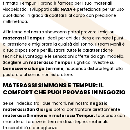
firmata
Tempur.
Il
brand
è
famoso
per
i
suoi
materiali
viscoelastici,
sviluppati
dalla
NASA
e
perfezionati
per
un
uso
quotidiano,
in
grado
di
adattarsi
al
corpo
con
precisione
millimetrica.
All’interno
del
nostro
showroom
potrai
provare
i
migliori
materassi
Tempur
,
ideali
per
chi
desidera
eliminare
i
punti
di
pressione
e
migliorare
la
qualità
del
sonno.
Il
team
Monlì
è
a
tua
disposizione
per
illustrarti
tutte
le
caratteristiche
tecniche,
i
vantaggi
e
le
sensazioni
offerte
da
ogni
modello.
Scegliere
un
materasso
Tempur
significa
investire
sul
benessere
a
lungo
termine
,
riducendo
disturbi
legati
alla
postura
o
al
sonno
non
ristoratore.
MATERASSI
SIMMONS
E
TEMPUR:
IL
COMFORT
CHE
PUOI
PROVARE
IN
NEGOZIO
Se
sei
indeciso
tra
i
due
marchi,
nel
nostro
negozio
materassi
San
Giorgio
potrai
confrontare
direttamente
materassi
Simmons
e
materassi
Tempur
,
toccando
con
mano
le
differenze
in
termini
di
sostegno,
materiali,
traspirabilità
e
accoglienza.