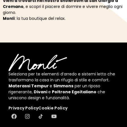
Vieni
a
trovarci
nel
nostro
showroom
di
San
Giorgio
a
Cremano
,
e
scopri
il
piacere
di
dormire
e
vivere
meglio
ogni
giorno.
Monlì
:
la
tua
boutique
del
relax.
Seleziona per te elementi d’arredo e sistemi letto che
trasformano la casa in un rifugio di stile e comfort.
Materassi Tempur
e
Simmons
per un riposo
rigenerante,
Divani
e
Poltrone Egoitaliano
che
uniscono design e funzionalità.
Privacy Policy
Cookie Policy