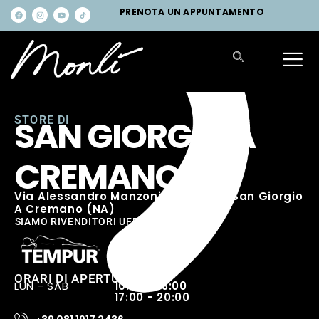
PRENOTA UN APPUNTAMENTO
SAN GIORGIO A
STORE DI
CREMANO
Via Alessandro Manzoni, 177 80046 San Giorgio
A Cremano (NA)
⁠SIAMO RIVENDITORI UFFICIALI:
ORARI DI APERTURA:
LUN - SAB
10:00 - 13:00
17:00 - 20:00