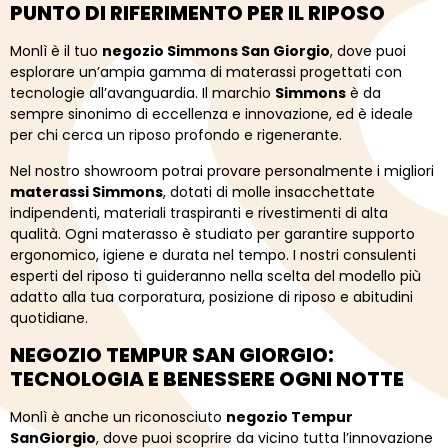
PUNTO
DI
RIFERIMENTO
PER
IL
RIPOSO
Monlì
è
il
tuo
negozio
Simmons
San
Giorgio
,
dove
puoi
esplorare
un’ampia
gamma
di
materassi
progettati
con
tecnologie
all’avanguardia.
Il
marchio
Simmons
è
da
sempre
sinonimo
di
eccellenza
e
innovazione,
ed
è
ideale
per
chi
cerca
un
riposo
profondo
e
rigenerante.
Nel
nostro
showroom
potrai
provare
personalmente
i
migliori
materassi
Simmons
,
dotati
di
molle
insacchettate
indipendenti,
materiali
traspiranti
e
rivestimenti
di
alta
qualità.
Ogni
materasso
è
studiato
per
garantire
supporto
ergonomico,
igiene
e
durata
nel
tempo.
I
nostri
consulenti
esperti
del
riposo
ti
guideranno
nella
scelta
del
modello
più
adatto
alla
tua
corporatura,
posizione
di
riposo
e
abitudini
quotidiane.
NEGOZIO
TEMPUR
SAN GIORGIO:
TECNOLOGIA
E
BENESSERE
OGNI
NOTTE
Monlì
è
anche
un
riconosciuto
negozio
Tempur
SanGiorgio
,
dove
puoi
scoprire
da
vicino
tutta
l’innovazione