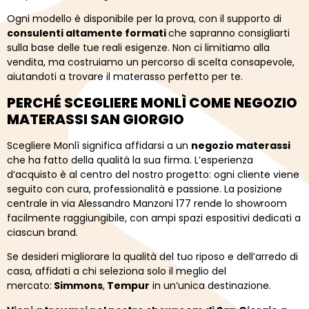
Ogni
modello
è
disponibile
per
la
prova,
con
il
supporto
di
consulenti
altamente
formati
che
sapranno
consigliarti
sulla
base
delle
tue
reali
esigenze.
Non
ci
limitiamo
alla
vendita,
ma
costruiamo
un
percorso
di
scelta
consapevole,
aiutandoti
a
trovare
il
materasso
perfetto
per
te.
PERCHÉ
SCEGLIERE
MONLÌ
COME
NEGOZIO
MATERASSI
SAN
GIORGIO
Scegliere
Monlì
significa
affidarsi
a
un
negozio
materassi
che
ha
fatto
della
qualità
la
sua
firma.
L’esperienza
d’acquisto
è
al
centro
del
nostro
progetto:
ogni
cliente
viene
seguito
con
cura,
professionalità
e
passione.
La
posizione
centrale
in
via
Alessandro
Manzoni
177
rende
lo
showroom
facilmente
raggiungibile,
con
ampi
spazi
espositivi
dedicati
a
ciascun
brand.
Se
desideri
migliorare
la
qualità
del
tuo
riposo
e
dell’arredo
di
casa,
affidati
a
chi
seleziona
solo
il
meglio
del
mercato:
Simmons
,
Tempur
in
un’unica
destinazione.