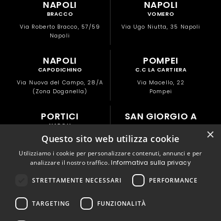
NAPOLI
NAPOLI
BRACCO
VOMERO
Via Roberto Bracco, 57/59
Via Ugo Niutta, 35 Napoli
Napoli
NAPOLI
POMPEI
CAPODICHINO
C.C LA CARTIERA
Via Nuova del Campo, 28/A
Via Macello, 22
(Zona Doganella)
Pompei
PORTICI
SAN GIORGIO A
NAPOLI
CREMANO
×
Questo sito web utilizza cookie
NAPOLI
Via Libertà, 82
Portici
Via Alessandro Manzoni, 177
Utilizziamo i cookie per personalizzare contenuti, annunci e per
San Giorgio a Cremano
analizzare il nostro traffico.
Informativa sulla privacy
© Copyright 2026 DNA S.r.L. – P.IVA: 07050600480 | Tutti i diritti riservati
STRETTAMENTE NECESSARI
PERFORMANCE
av
communication.it
Design by
TARGETING
FUNZIONALITÀ