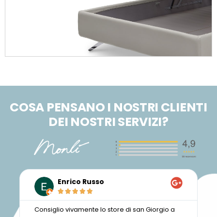
COSA PENSANO I NOSTRI CLIENTI
DEI NOSTRI SERVIZI?
Enrico Russo





Consiglio vivamente lo store di san Giorgio a