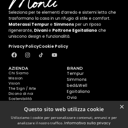
Seleziona per te elementi d’arredo e sistemi letto che
trasformano la casa in un rifugio di stile e comfort.
Materassi Tempur
e
Simmons
per un riposo
rigenerante,
Divani
e
Poltrone Egoitaliano
che
uniscono design e funzionalità.
Privacy Policy
Cookie Policy
AZIENDA
BRAND
Chi Siamo
Tempur
Mission
Simmons
Vision
bed&Well
The Sign / Arte
Egoitaliano
Dicono di noi
Ovia
Sostenibilità
Hopplà
BLOG
×
Questo sito web utilizza cookie
Tutti
CONTATTI
Richedi assistenza
Tempur
Utilizziamo i cookie per personalizzare contenuti, annunci e per
Prenota una Consulenza
Simmons
analizzare il nostro traffico.
Informativa sulla privacy
Online
Egoitaliano