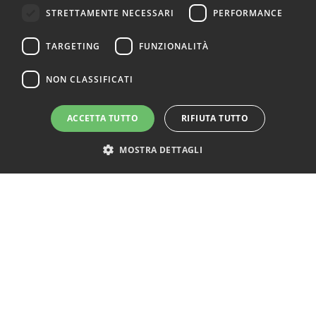
Fissa un appuntamento in
Consigli Utili
STRETTAMENTE NECESSARI
PERFORMANCE
store
PRODOTTI
TARGETING
FUNZIONALITÀ
Tutti i prodotti
Materassi
NON CLASSIFICATI
Letti
Cuscini
Reti
ACCETTA TUTTO
RIFIUTA TUTTO
Divani
Poltrone
MOSTRA DETTAGLI
Accessori
Acquista materasso SOGNO
INFORMAZIONI UTILI
Test Del Materasso
Modalità Di Pagamento
Bonus Mobili E Materassi 2025
Detrazione Fiscale Al 19%
Iva Agevolata Al 4%
Materassi Napoli
Materassi Simmons