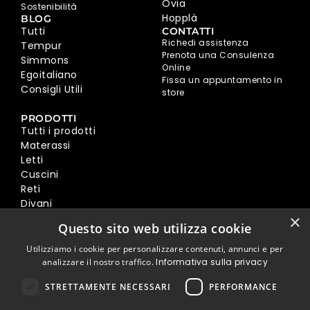
Ovia
Sostenibilità
Hopplà
BLOG
Tutti
CONTATTI
Richedi assistenza
Tempur
Prenota una Consulenza
Simmons
Online
Egoitaliano
Fissa un appuntamento in
Consigli Utili
store
PRODOTTI
Tutti i prodotti
Materassi
Letti
Cuscini
Reti
Divani
Poltrone
×
Questo sito web utilizza cookie
Accessori
Acquista materasso SOGNO
Utilizziamo i cookie per personalizzare contenuti, annunci e per
analizzare il nostro traffico.
Informativa sulla privacy
INFORMAZIONI UTILI
STRETTAMENTE NECESSARI
PERFORMANCE
Test Del Materasso
Modalità Di Pagamento