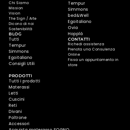
Chi Siamo
Tempur
Mission
Simmons
Vision
bed&Well
The Sign / Arte
Egoitaliano
Dicono di noi
Ovia
Sostenibilità
Hopplà
BLOG
Tutti
CONTATTI
Richedi assistenza
Tempur
Prenota una Consulenza
Simmons
Online
Egoitaliano
Fissa un appuntamento in
Consigli Utili
store
PRODOTTI
Tutti i prodotti
Materassi
Letti
Cuscini
Reti
Divani
Poltrone
Accessori
Acquista materasso SOGNO