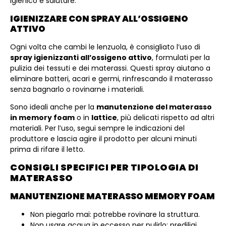
igienico e salutare.
IGIENIZZARE CON SPRAY ALL’OSSIGENO
ATTIVO
Ogni volta che cambi le lenzuola, è consigliato l’uso di
spray igienizzanti all’ossigeno attivo
, formulati per la
pulizia dei tessuti e dei materassi. Questi spray aiutano a
eliminare batteri, acari e germi, rinfrescando il materasso
senza bagnarlo o rovinarne i materiali.
Sono ideali anche per la
manutenzione del materasso
in memory foam
o in
lattice
, più delicati rispetto ad altri
materiali. Per l’uso, segui sempre le indicazioni del
produttore e lascia agire il prodotto per alcuni minuti
prima di rifare il letto.
CONSIGLI SPECIFICI PER TIPOLOGIA DI
MATERASSO
MANUTENZIONE MATERASSO MEMORY FOAM
Non piegarlo mai: potrebbe rovinare la struttura.
Non usare acqua in eccesso per pulirlo: prediligi