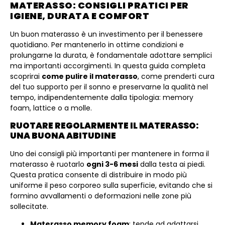
MATERASSO: CONSIGLI PRATICI PER
IGIENE, DURATA E COMFORT
Un buon materasso è un investimento per il benessere
quotidiano. Per mantenerlo in ottime condizioni e
prolungarne la durata, è fondamentale adottare semplici
ma importanti accorgimenti. In questa guida completa
scoprirai
come pulire il materasso
, come prenderti cura
del tuo supporto per il sonno e preservarne la qualità nel
tempo, indipendentemente dalla tipologia: memory
foam, lattice o a molle.
RUOTARE REGOLARMENTE IL MATERASSO:
UNA BUONA ABITUDINE
Uno dei consigli più importanti per mantenere in forma il
materasso è ruotarlo
ogni 3-6 mesi
dalla testa ai piedi.
Questa pratica consente di distribuire in modo più
uniforme il peso corporeo sulla superficie, evitando che si
formino avvallamenti o deformazioni nelle zone più
sollecitate.
Materasso memory foam
: tende ad adattarsi