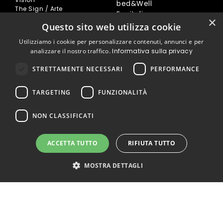
bed&Well
The Sign / Arte
Egoitaliano
Dicono di noi
×
Ovia
Questo sito web utilizza cookie
Sostenibilità
Hopplà
BLOG
Utilizziamo i cookie per personalizzare contenuti, annunci e per
Tutti
CONTATTI
analizzare il nostro traffico.
Informativa sulla privacy
Richedi assistenza
Tempur
Prenota una Consulenza
Simmons
STRETTAMENTE NECESSARI
PERFORMANCE
Online
Egoitaliano
Fissa un appuntamento in
Consigli Utili
store
TARGETING
FUNZIONALITÀ
PRODOTTI
Tutti i prodotti
NON CLASSIFICATI
Materassi
Letti
ACCETTA TUTTO
RIFIUTA TUTTO
Cuscini
Reti
MOSTRA DETTAGLI
Divani
Poltrone
Accessori
Acquista materasso SOGNO
INFORMAZIONI UTILI