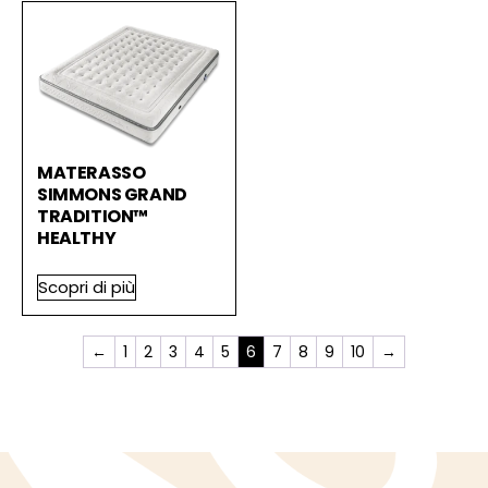
MATERASSO
SIMMONS GRAND
TRADITION™
HEALTHY
Scopri di più
←
1
2
3
4
5
6
7
8
9
10
→