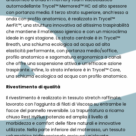
automodellante Trycel™ Memored™ HC ad alto spessore
con portanza media. Il terzo strato superiore, anch’esso a
onda con profilo anatomico, è realizzato in Trycel™
AerFit™, una struttura innovativa ad altissima traspirabilità
che mantiene il materasso igienico e con un microclima
ideale in ogni stagione. Lo strato centrale è in Trycel™
Breath, una schiuma ecologica ad acqua ad alta
elasticità performante, con portanza medio/soffice,
profilo anatomico e sagomatura ergonomica a canali
che offre una sospensione attiva e un’efficace azione
traspirante. Infine, lo strato inferiore è in Trycel™ Core,
una schiuma ecologica ad acqua con profilo anatomico.
Rivestimento di qualità
Il rivestimento è realizzato in tessuto stretch raffinato,
lavorato con l’aggiunta di filati di Viscosa su entrambe le
facce del pannello reversibile. La trapuntatura a ricamo
chiuso Rest HyPlus potenzia ed amplia il livello di
morbidezza e comfort delle fibre naturali e innovative
utilizzate. Nella parte inferiore del materasso, un tessuto
volumetrico tridimensionale assicura un’elevata