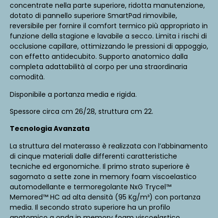
concentrate nella parte superiore, ridotta manutenzione,
dotato di pannello superiore SmartPad rimovibile,
reversibile per fornire il comfort termico più appropriato in
funzione della stagione e lavabile a secco. Limita i rischi di
occlusione capillare, ottimizzando le pressioni di appoggio,
con effetto antidecubito. Supporto anatomico dalla
completa adattabilità al corpo per una straordinaria
comodità.
Disponibile a portanza media e rigida.
Spessore circa cm 26/28, struttura cm 22.
Tecnologia Avanzata
La struttura del materasso è realizzata con l’abbinamento
di cinque materiali dalle differenti caratteristiche
tecniche ed ergonomiche. Il primo strato superiore è
sagomato a sette zone in memory foam viscoelastico
automodellante e termoregolante NxG Trycel™
Memored™ HC ad alta densità (95 Kg/m³) con portanza
media. Il secondo strato superiore ha un profilo
anatomico a onda in memory foam viscoelastico