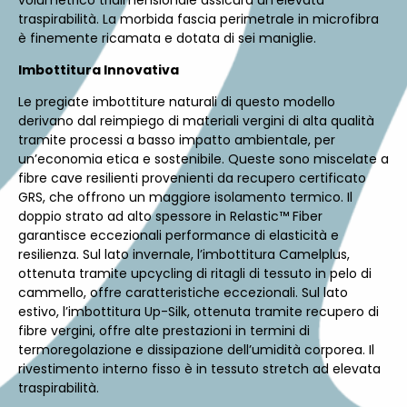
traspirabilità. La morbida fascia perimetrale in microfibra
è finemente ricamata e dotata di sei maniglie.
Imbottitura Innovativa
Le pregiate imbottiture naturali di questo modello
derivano dal reimpiego di materiali vergini di alta qualità
tramite processi a basso impatto ambientale, per
un’economia etica e sostenibile. Queste sono miscelate a
fibre cave resilienti provenienti da recupero certificato
GRS, che offrono un maggiore isolamento termico. Il
doppio strato ad alto spessore in Relastic™ Fiber
garantisce eccezionali performance di elasticità e
resilienza. Sul lato invernale, l’imbottitura Camelplus,
ottenuta tramite upcycling di ritagli di tessuto in pelo di
cammello, offre caratteristiche eccezionali. Sul lato
estivo, l’imbottitura Up-Silk, ottenuta tramite recupero di
fibre vergini, offre alte prestazioni in termini di
termoregolazione e dissipazione dell’umidità corporea. Il
rivestimento interno fisso è in tessuto stretch ad elevata
traspirabilità.