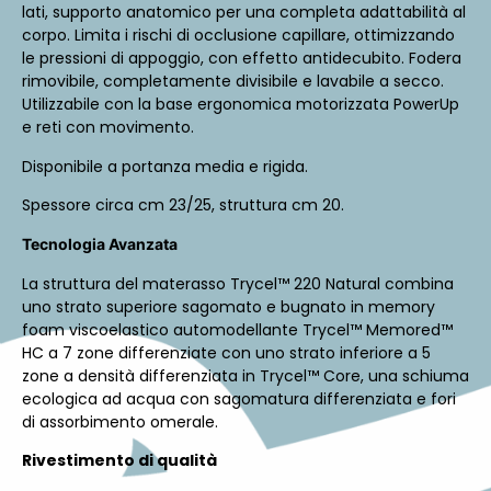
lati, supporto anatomico per una completa adattabilità al
corpo. Limita i rischi di occlusione capillare, ottimizzando
le pressioni di appoggio, con effetto antidecubito. Fodera
rimovibile, completamente divisibile e lavabile a secco.
Utilizzabile con la base ergonomica motorizzata PowerUp
e reti con movimento.
Disponibile a portanza media e rigida.
Spessore circa cm 23/25, struttura cm 20.
Tecnologia Avanzata
La struttura del materasso Trycel™ 220 Natural combina
uno strato superiore sagomato e bugnato in memory
foam viscoelastico automodellante Trycel™ Memored™
HC a 7 zone differenziate con uno strato inferiore a 5
zone a densità differenziata in Trycel™ Core, una schiuma
ecologica ad acqua con sagomatura differenziata e fori
di assorbimento omerale.
Rivestimento di qualità