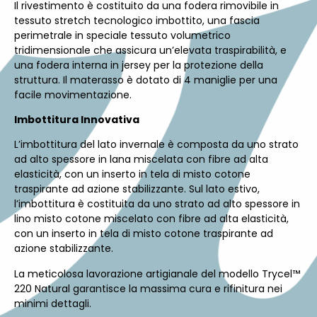
Il rivestimento è costituito da una fodera rimovibile in
tessuto stretch tecnologico imbottito, una fascia
perimetrale in speciale tessuto volumetrico
tridimensionale che assicura un’elevata traspirabilità, e
una fodera interna in jersey per la protezione della
struttura. Il materasso è dotato di 4 maniglie per una
facile movimentazione.
Imbottitura Innovativa
L’imbottitura del lato invernale è composta da uno strato
ad alto spessore in lana miscelata con fibre ad alta
elasticità, con un inserto in tela di misto cotone
traspirante ad azione stabilizzante. Sul lato estivo,
l’imbottitura è costituita da uno strato ad alto spessore in
lino misto cotone miscelato con fibre ad alta elasticità,
con un inserto in tela di misto cotone traspirante ad
azione stabilizzante.
La meticolosa lavorazione artigianale del modello Trycel™
220 Natural garantisce la massima cura e rifinitura nei
minimi dettagli.