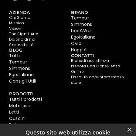
AZIENDA
BRAND
Chi Siamo
Tempur
Mission
Simmons
Vision
bed&Well
The Sign / Arte
Egoitaliano
Dicono di noi
Ovia
Sostenibilità
Hopplà
BLOG
Tutti
CONTATTI
Richedi assistenza
Tempur
Prenota una Consulenza
Simmons
Online
Egoitaliano
Fissa un appuntamento in
Consigli Utili
store
PRODOTTI
Tutti i prodotti
Materassi
Letti
Cuscini
Reti
×
Divani
Questo sito web utilizza cookie