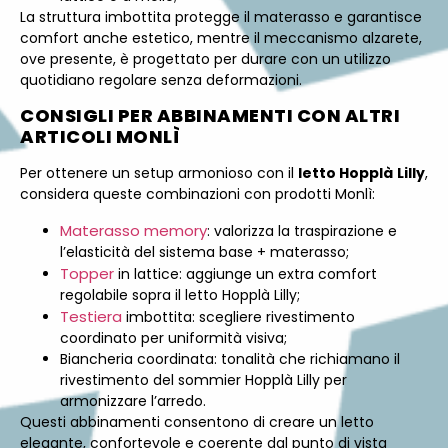
La struttura imbottita protegge il materasso e garantisce
comfort anche estetico, mentre il meccanismo alzarete,
ove presente, è progettato per durare con un utilizzo
quotidiano regolare senza deformazioni.
CONSIGLI PER ABBINAMENTI CON ALTRI
ARTICOLI MONLÌ
Per ottenere un setup armonioso con il
letto Hopplà
Lilly
,
considera queste combinazioni con prodotti Monlì:
Materasso memory
: valorizza la traspirazione e
l’elasticità del sistema base + materasso;
Topper
in lattice: aggiunge un extra comfort
regolabile sopra il letto Hopplà Lilly;
Testiera
imbottita: scegliere rivestimento
coordinato per uniformità visiva;
Biancheria coordinata: tonalità che richiamano il
rivestimento del sommier Hopplà Lilly per
armonizzare l’arredo.
Questi abbinamenti consentono di creare un letto
elegante, confortevole e coerente dal punto di vista