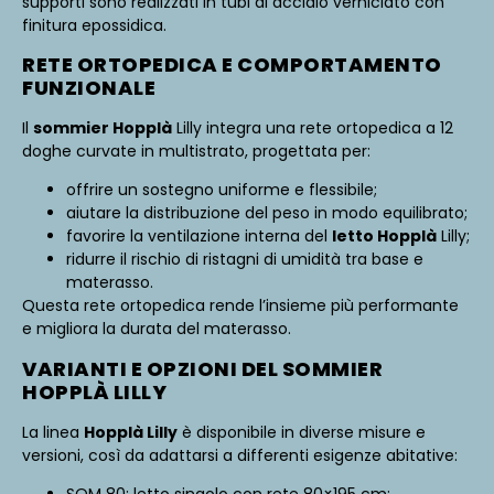
supporti sono realizzati in tubi di acciaio verniciato con
finitura epossidica.
RETE ORTOPEDICA E COMPORTAMENTO
FUNZIONALE
Il
sommier Hopplà
Lilly integra una rete ortopedica a 12
doghe curvate in multistrato, progettata per:
offrire un sostegno uniforme e flessibile;
aiutare la distribuzione del peso in modo equilibrato;
favorire la ventilazione interna del
letto Hopplà
Lilly;
ridurre il rischio di ristagni di umidità tra base e
materasso.
Questa rete ortopedica rende l’insieme più performante
e migliora la durata del materasso.
VARIANTI E OPZIONI DEL SOMMIER
HOPPLÀ LILLY
La linea
Hopplà Lilly
è disponibile in diverse misure e
versioni, così da adattarsi a differenti esigenze abitative: