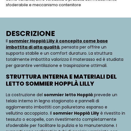
sfoderabile e meccanismo contenitore
DESCRIZIONE
Il
sommier Hopplà Lilly è concepito come base
imbottita di alta qualità
, pensata per offrire un
supporto stabile e un comfort duraturo. La struttura
totalmente imbottita valorizza il materasso ed è studiata
per garantire ventilazione e traspirazione ottimali.
STRUTTURA INTERNA E MATERIALI DEL
LETTO SOMMIER HOPPLÀ LILLY
La costruzione del
sommier
letto Hopplà
prevede un
telaio interno in legno stagionato e pannelli di
agglomerato imbottiti con poliuretano espanso e
vellutino accoppiato. Il
sommier Hopplà
Lilly
è rivestito in
tessuto o ecopelle, con rivestimento completamente
sfoderabile per facilitare la pulizia e la manutenzione. I