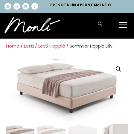
PRENOTA UN APPUNTAMENTO
Home
Letti
Letti Hopplà
/
/
/ Sommier Hopplà Lilly