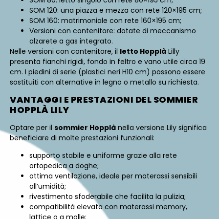
SOM 80: letto singolo con rete 80×195 cm;
SOM 120: una piazza e mezza con rete 120×195 cm;
SOM 160: matrimoniale con rete 160×195 cm;
Versioni con contenitore: dotate di meccanismo
alzarete a gas integrato.
Nelle versioni con contenitore, il
letto Hopplà
Lilly
presenta fianchi rigidi, fondo in feltro e vano utile circa 19
cm. I piedini di serie (plastici neri H10 cm) possono essere
sostituiti con alternative in legno o metallo su richiesta.
VANTAGGI E PRESTAZIONI DEL SOMMIER
HOPPLÀ LILY
Optare per il
sommier Hopplà
nella versione Lily significa
beneficiare di molte prestazioni funzionali:
supporto stabile e uniforme grazie alla rete
ortopedica a doghe;
ottima ventilazione, ideale per materassi sensibili
all’umidità;
rivestimento sfoderabile che facilita la pulizia;
compatibilità elevata con materassi memory,
lattice o a molle;