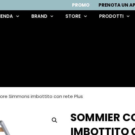
PROMO
PRENOTA UN 
IENDA
BRAND
STORE
PRODOTTI
ore Simmons imbottito con rete Plus
SOMMIER C
IMBOTTITO 