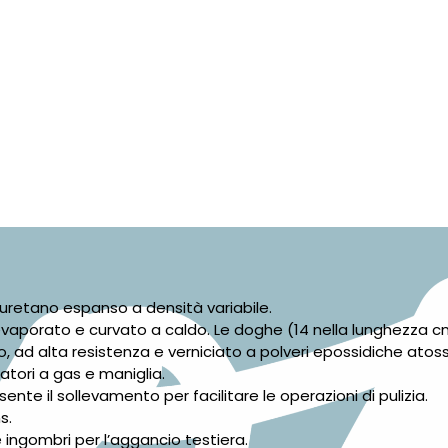
liuretano espanso a densità variabile.
vaporato e curvato a caldo. Le doghe (14 nella lunghezza cm 
o, ad alta resistenza e verniciato a polveri epossidiche atoss
tori a gas e maniglia.
ente il sollevamento per facilitare le operazioni di pulizia.
s.
e ingombri per l’aggancio testiera.