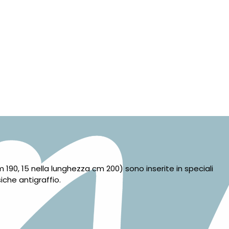
190, 15 nella lunghezza cm 200) sono inserite in speciali
iche antigraffio.