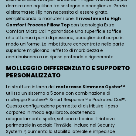
dormire con equilibrio tra sostegno e accoglienza. Grazie
al sistema No Flip non necessita di essere girato,
semplificando la manutenzione. Il
rivestimento High
Comfort Process Pillow Top
con tecnologia Extra
Comfort Micro Coil™ garantisce una superficie soffice
che attenua i punti di pressione, accogliendo il corpo in
modo uniforme. Le imbottiture concentrate nella parte
superiore migliorano l’effetto di morbidezza e
contribuiscono a un riposo profondo e rigenerante.
MOLLEGGIO DIFFERENZIATO E SUPPORTO
PERSONALIZZATO
La struttura interna del
materasso Simmons Oyster™
utilizza un sistema a 5 zone con combinazione di
molleggio Biactive™ Smart Response™ e Pocketed Coil™.
Questa configurazione permette di distribuire il peso
corporeo in modo equilibrato, sostenendo
adeguatamente spalle, schiena e bacino. Il rinforzo
perimetrale in acciaio FirmSide, incluso nel Security
System™, aumenta la stabilità laterale e impedisce