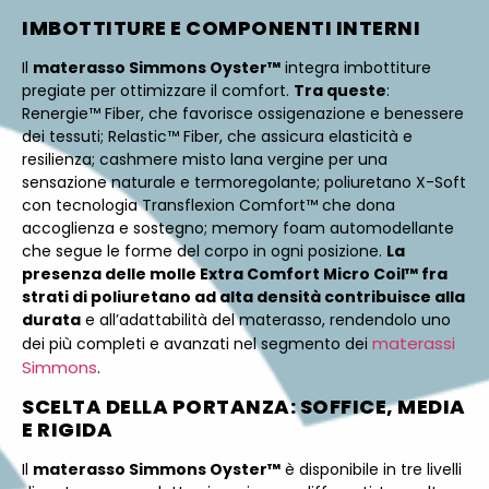
IMBOTTITURE E COMPONENTI INTERNI
Il
materasso Simmons Oyster™
integra imbottiture
pregiate per ottimizzare il comfort.
Tra queste
:
Renergie™ Fiber, che favorisce ossigenazione e benessere
dei tessuti; Relastic™ Fiber, che assicura elasticità e
resilienza; cashmere misto lana vergine per una
sensazione naturale e termoregolante; poliuretano X-Soft
con tecnologia Transflexion Comfort™ che dona
accoglienza e sostegno; memory foam automodellante
che segue le forme del corpo in ogni posizione.
La
presenza delle molle Extra Comfort Micro Coil™ fra
strati di poliuretano ad alta densità contribuisce alla
durata
e all’adattabilità del materasso, rendendolo uno
materassi
dei più completi e avanzati nel segmento dei
Simmons
.
SCELTA DELLA PORTANZA: SOFFICE, MEDIA
E RIGIDA
Il
materasso Simmons Oyster™
è disponibile in tre livelli