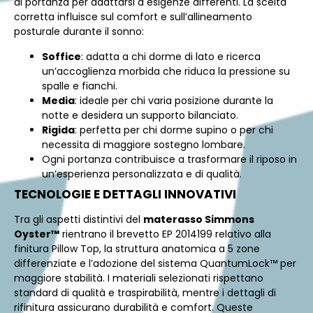
di portanza per adattarsi a esigenze differenti. La scelta
corretta influisce sul comfort e sull’allineamento
posturale durante il sonno:
Soffice
: adatta a chi dorme di lato e ricerca
un’accoglienza morbida che riduca la pressione su
spalle e fianchi.
Media
: ideale per chi varia posizione durante la
notte e desidera un supporto bilanciato.
Rigida
: perfetta per chi dorme supino o per chi
necessita di maggiore sostegno lombare.
Ogni portanza contribuisce a trasformare il riposo in
un’esperienza personalizzata e di qualità.
TECNOLOGIE E DETTAGLI INNOVATIVI
Tra gli aspetti distintivi del
materasso Simmons
Oyster™
rientrano il brevetto EP 2014199 relativo alla
finitura Pillow Top, la struttura anatomica a 5 zone
differenziate e l’adozione del sistema QuantumLock™ per
maggiore stabilità. I materiali selezionati rispettano
standard di qualità e traspirabilità, mentre i dettagli di
rifinitura assicurano durabilità e comfort. Queste