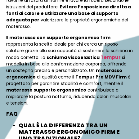
favorire un’usura uniforme e lavare la fodera secondo le
istruzioni del produttore.
Evitare l’esposizione diretta a
fonti di calore e utilizzare una base di supporto
adeguata per
valorizzare le proprietà ergonomiche del
materasso.
Il
materasso con supporto ergonomico firm
rappresenta la scelta ideale per chi cerca un riposo
salutare grazie alla sua capacità di sostenere la schiena in
Tempur
modo corretto. La
schiuma viscoelastica
si
modella in base alla conformazione corporea, offrendo
un sostegno preciso e personalizzato. Un
materasso
ergonomico
di qualità come il
Tempur Pro MDV Firm
è
progettato per garantire stabilità e comfort, mentre il
materasso supporto ergonomico
contribuisce a
migliorare la postura notturna, riducendo dolori muscolari
e tensioni.
FAQ
QUAL È LA DIFFERENZA TRA UN
MATERASSO ERGONOMICO FIRM E
UNO TRADIZIONALE?