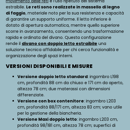
movimento delle reti
e l’uso ripetuto del sistema
estraibile.
Le reti sono realizzate in massello di legno
di faggio
, materiale noto per la sua resistenza e capacità
di garantire un supporto uniforme. Il letto inferiore è
dotato di apertura automatica, mentre quello superiore
scorre in avanzamento, consentendo una trasformazione
rapida e ordinata del divano. Questa configurazione
rende il
divano con doppio letto estraibile
una
soluzione tecnica affidabile per chi cerca funzionalità e
organizzazione degli spazi interni.
VERSIONI DISPONIBILI E MISURE
Versione doppio letto standard
: ingombro L198
cm, profondità 88 cm da chiuso e 171 cm da aperto,
altezza 78 cm; due materassi con dimensioni
differenziate.
Versione con box contenitore
: ingombro L203
cm, profondità 88/171 cm, altezza 83 cm; vano utile
per la gestione della biancheria.
Versione Maxi doppio letto
: ingombro L203 cm,
profondità 98/181 cm, altezza 78 cm; superfici di