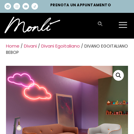
PRENOTA UN APPUNTAMENTO
Home
Divani
Divani Egoitaliano
/
/
/ DIVANO EGOITALIANO
BEBOP