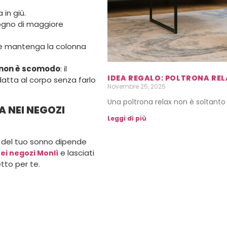
in giù.
ogno di maggiore
he mantenga la colonna
 non è scomodo
: il
IDEA REGALO: POLTRONA RE
datta al corpo senza farlo
Novembre 25, 2025
Una poltrona relax non è soltant
 NEI NEGOZI
Leggi di più
tà del tuo sonno dipende
e lasciati
ei negozi Monlì
etto per te.