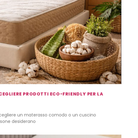
CEGLIERE PRODOTTI ECO-FRIENDLY PER LA
 scegliere un materasso comodo o un cuscino
rsone desiderano