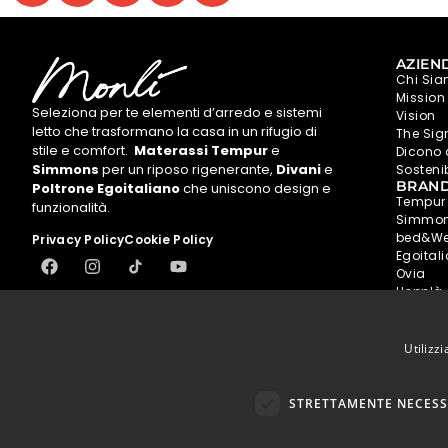
AZIEN
Chi Si
Mission
Seleziona per te elementi d’arredo e sistemi
Vision
letto che trasformano la casa in un rifugio di
The Sign
stile e comfort.
Materassi Tempur
e
Dicono 
Simmons
per un riposo rigenerante,
Divani
e
Sostenib
BRAN
Poltrone Egoitaliano
che uniscono design e
Tempur
funzionalità.
Simmo
bed&We
Privacy Policy
Cookie Policy
Egoital
Ovia
Hopplà
Utilizz
STRETTAMENTE NECESS
AVELLINO
CASERTA
NAPO
MERCOGLIANO
C.C CAMPANIA
BRAC