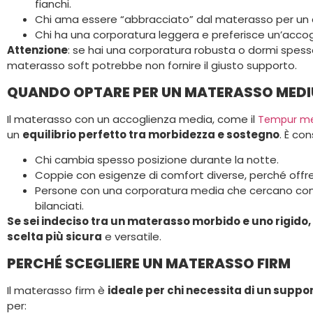
fianchi.
Chi ama essere “abbracciato” dal materasso per un
Chi ha una corporatura leggera e preferisce un’accog
Attenzione
: se hai una corporatura robusta o dormi spesso 
materasso soft potrebbe non fornire il giusto supporto.
QUANDO OPTARE PER UN MATERASSO MED
Il materasso con un accoglienza media, come il
Tempur m
un
equilibrio perfetto tra morbidezza e sostegno
. È con
Chi cambia spesso posizione durante la notte.
Coppie con esigenze di comfort diverse, perché offre 
Persone con una corporatura media che cercano co
bilanciati.
Se sei indeciso tra un materasso morbido e uno rigido,
scelta più sicura
e versatile.
PERCHÉ SCEGLIERE UN MATERASSO FIRM
Il materasso firm è
ideale per chi necessita di un suppo
per: