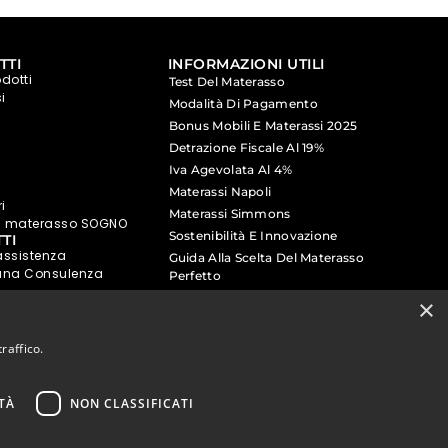
TTI
INFORMAZIONI UTILI
odotti
Test Del Materasso
i
Modalità Di Pagamento
Bonus Mobili E Materassi 2025
Detrazione Fiscale Al 19%
Iva Agevolata Al 4%
Materassi Napoli
i
Materassi Simmons
a materasso SOGNO
Sostenibilità E Innovazione
TI
assistenza
Guida Alla Scelta Del Materasso
 una Consulenza
Perfetto
Guida Alla Manutenzione E Cura Del
×
 appuntamento in
Materasso
raffico.
TÀ
NON CLASSIFICATI
OMPEI
PORTICI
SAN GIORGIO
A CREMANO
A CARTIERA
NAPOLI