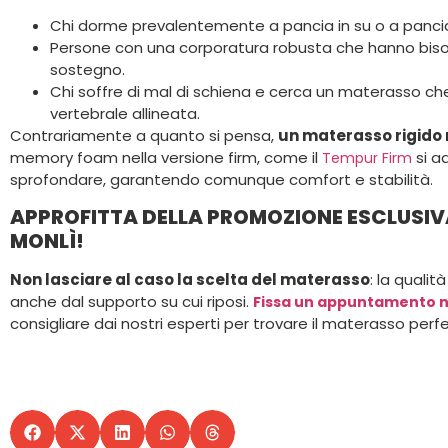
Chi dorme prevalentemente a pancia in su o a pancia 
Persone con una corporatura robusta che hanno bis
sostegno.
Chi soffre di mal di schiena e cerca un materasso c
vertebrale allineata.
Contrariamente a quanto si pensa,
un materasso rigido
memory foam nella versione firm, come il
si a
Tempur Firm
sprofondare, garantendo comunque comfort e stabilità.
APPROFITTA DELLA PROMOZIONE ESCLUSIVA
MONLÌ!
Non lasciare al caso la scelta del materasso
: la quali
anche dal supporto su cui riposi.
Fissa un appuntamento n
consigliare dai nostri esperti per trovare il materasso perf
CONDIVIDI SU: