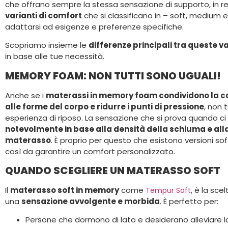
che offrano sempre la stessa sensazione di supporto, in r
varianti di comfort
che si classificano in – soft, medium e
adattarsi ad esigenze e preferenze specifiche.
Scopriamo insieme le
differenze principali tra queste va
in base alle tue necessità.
MEMORY FOAM: NON TUTTI SONO UGUALI!
Anche se i
materassi in memory foam condividono la ca
alle forme del corpo e ridurre i punti di pressione
, non 
esperienza di riposo. La sensazione che si prova quando ci
notevolmente in base alla densità della schiuma e alla
materasso
. È proprio per questo che esistono versioni soff
così da garantire un comfort personalizzato.
QUANDO SCEGLIERE UN MATERASSO SOFT
Il
materasso soft in memory
come
, è la sce
Tempur Soft
una
sensazione avvolgente e morbida
. È perfetto per:
Persone che dormono di lato e desiderano alleviare la