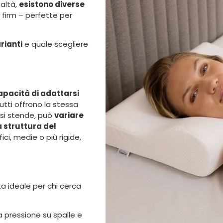
ealtà,
esistono diverse
 firm – perfette per
rianti
e quale scegliere
pacità di adattarsi
tutti offrono la stessa
 si stende, può
variare
 struttura del
ici, medie o più rigide,
lta ideale per chi cerca
 pressione su spalle e