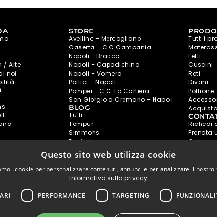
DA
STORE
PRODO
amo
Avellino – Mercogliano
Tutti i pr
Caserta – C.C Campania
Materass
Napoli - Bracco
Letti
 / Arte
Napoli – Capodichino
Cuscini
di noi
Napoli – Vomero
Reti
ilità
Portici – Napoli
Divani
D
Pompei - C.C. La Cartiera
Poltrone
San Giorgio a Cremano – Napoli
Accessor
ns
BLOG
Acquist
ll
Tutti
CONTAT
iano
Tempur
Richedi 
Simmons
Prenota
Egoitaliano
Online
Consigli Utili
Fissa un
Questo sito web utilizza cookie
store
iamo i cookie per personalizzare contenuti, annunci e per analizzare il nostro t
Informativa sulla privacy
ARI
PERFORMANCE
TARGETING
FUNZIONALI
LI
NAPOLI
NAPOLI
P
CO
VOMERO
CAPODICHINO
C.C L