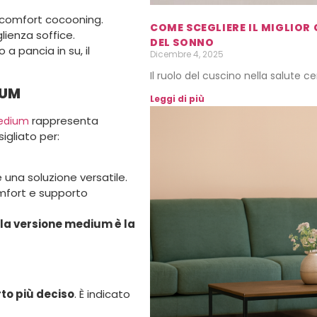
 comfort cocooning.
COME SCEGLIERE IL MIGLIOR 
lienza soffice.
DEL SONNO
a pancia in su, il
Dicembre 4, 2025
Il ruolo del cuscino nella salute 
IUM
Leggi di più
rappresenta
edium
sigliato per:
una soluzione versatile.
mfort e supporto
 la versione medium è la
rto più deciso
. È indicato