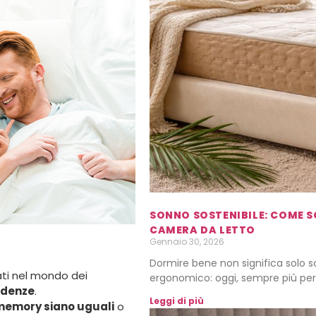
SONNO SOSTENIBILE: COME S
CAMERA DA LETTO
Gennaio 30, 2026
Dormire bene non significa solo
ati nel mondo dei
ergonomico: oggi, sempre più pe
edenze
.
Leggi di più
 memory siano uguali
o