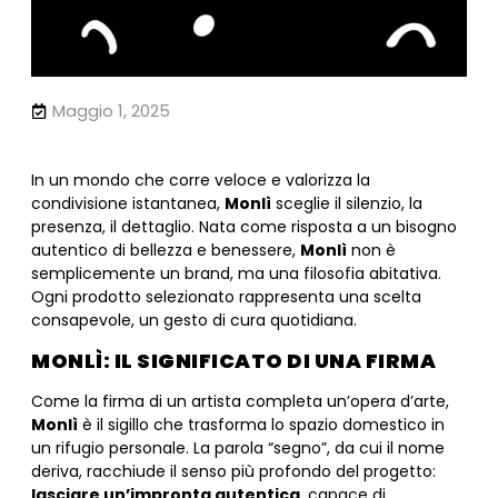
Maggio 1, 2025
In un mondo che corre veloce e valorizza la
condivisione istantanea,
Monlì
sceglie il silenzio, la
presenza, il dettaglio. Nata come risposta a un bisogno
autentico di bellezza e benessere,
Monlì
non è
semplicemente un brand, ma una filosofia abitativa.
Ogni prodotto selezionato rappresenta una scelta
consapevole, un gesto di cura quotidiana.
MONLÌ: IL SIGNIFICATO DI UNA FIRMA
Come la firma di un artista completa un’opera d’arte,
Monlì
è il sigillo che trasforma lo spazio domestico in
un rifugio personale. La parola “segno”, da cui il nome
deriva, racchiude il senso più profondo del progetto:
lasciare un’impronta autentica
, capace di