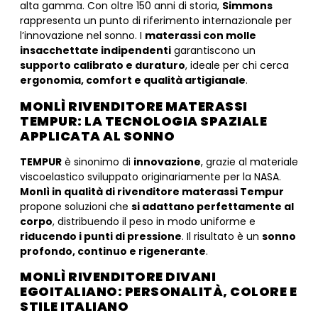
alta gamma. Con oltre 150 anni di storia,
Simmons
rappresenta un punto di riferimento internazionale per
l’innovazione nel sonno. I
materassi con molle
insacchettate indipendenti
garantiscono un
supporto calibrato e duraturo
, ideale per chi cerca
ergonomia, comfort e qualità artigianale
.
MONLÌ RIVENDITORE MATERASSI
TEMPUR: LA TECNOLOGIA SPAZIALE
APPLICATA AL SONNO
TEMPUR
è sinonimo di
innovazione
, grazie al materiale
viscoelastico sviluppato originariamente per la NASA.
Monlì in qualità di rivenditore materassi Tempur
propone soluzioni che
si adattano perfettamente al
corpo
, distribuendo il peso in modo uniforme e
riducendo i punti di pressione
. Il risultato è un
sonno
profondo, continuo e rigenerante
.
MONLÌ RIVENDITORE DIVANI
EGOITALIANO: PERSONALITÀ, COLORE E
STILE ITALIANO