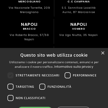
MERCOGLIANO
C.C CAMPANIA
Via Nazionale Torrette, 209
S.S. Sannitica Località
Mercogliano
Aurno, 87 Marcianise
NAPOLI
NAPOLI
BRACCO
VOMERO
Via Roberto Bracco, 57/59
Via Ugo Niutta, 35 Napoli
Napoli
NAPOLI
POMPEI
×
Questo sito web utilizza cookie
CAPODICHINO
C.C LA CARTIERA
Utilizziamo i cookie per personalizzare contenuti, annunci e per
Via Nuova del Campo, 28/A
Via Macello, 22
analizzare il nostro traffico.
Informativa sulla privacy
(Zona Doganella)
Pompei
STRETTAMENTE NECESSARI
PERFORMANCE
PORTICI
SAN GIORGIO A
NAPOLI
CREMANO
TARGETING
FUNZIONALITÀ
NAPOLI
Via Libertà, 82
Portici
Via Alessandro Manzoni, 177
NON CLASSIFICATI
San Giorgio a Cremano