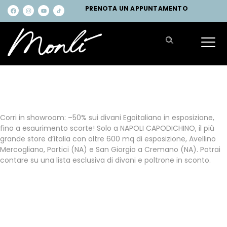
PRENOTA UN APPUNTAMENTO
PROMO
SCONTO - 50%
SU TUTTI I DIVANI IN ESPOSIZIONE!
Corri
in
showroom: –
50%
sui
divani
Egoitaliano
in
esposizione,
fino
a
esaurimento scorte! Solo a NAPOLI CAPODICHINO, il più
grande store d’italia con oltre 600 mq di esposizione, Avellino
Mercogliano, Portici (NA) e San Giorgio a Cremano (NA). Potrai
contare su una lista esclusiva di divani e poltrone in sconto.