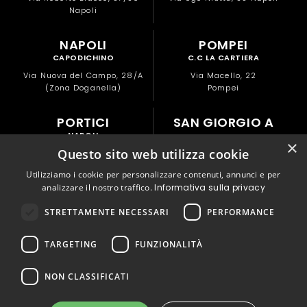
Napoli
NAPOLI
POMPEI
CAPODICHINO
C.C LA CARTIERA
Via Nuova del Campo, 28/A
Via Macello, 22
(Zona Doganella)
Pompei
PORTICI
SAN GIORGIO A
NAPOLI
CREMANO
×
Questo sito web utilizza cookie
NAPOLI
Via Libertà, 82
Portici
Via Alessandro Manzoni, 177
Utilizziamo i cookie per personalizzare contenuti, annunci e per
San Giorgio a Cremano
analizzare il nostro traffico.
Informativa sulla privacy
© Copyright 2026 DNA S.r.L. – P.IVA: 07050600480 | Tutti i diritti riservati
STRETTAMENTE NECESSARI
PERFORMANCE
av
communication.it
Design by
TARGETING
FUNZIONALITÀ
NON CLASSIFICATI