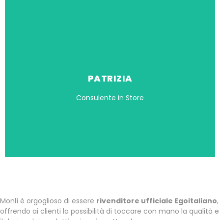
PATRIZIA
Consulente in Store
MONLÌ: RIVENDITORE UFFICIALE EGOITALIANO
IN CAMPANIA
Monlì è orgoglioso di essere
rivenditore ufficiale Egoitaliano
,
offrendo ai clienti la possibilità di toccare con mano la qualità e