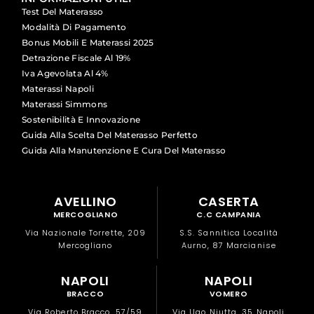
Test Del Materasso
Modalità Di Pagamento
Bonus Mobili E Materassi 2025
Detrazione Fiscale Al 19%
Iva Agevolata Al 4%
Materassi Napoli
Materassi Simmons
Sostenibilità E Innovazione
Guida Alla Scelta Del Materasso Perfetto
Guida Alla Manutenzione E Cura Del Materasso
AVELLINO
CASERTA
MERCOGLIANO
C.C CAMPANIA
Via Nazionale Torrette, 209
S.S. Sannitica Località
Mercogliano
Aurno, 87 Marcianise
NAPOLI
NAPOLI
BRACCO
VOMERO
Via Roberto Bracco, 57/59
Via Ugo Niutta, 35 Napoli