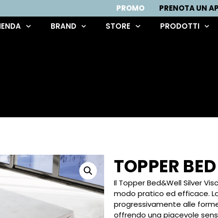
PROMO
PRENOTA UN 
IENDA
BRAND
STORE
PRODOTTI
TOPPER BED 
Il Topper Bed&Well Silver Vis
modo pratico ed efficace. La
progressivamente alle forme 
offrendo una piacevole sensaz