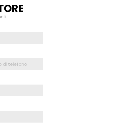
TORE
nlì.