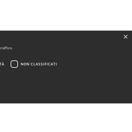
×
raffico.
TÀ
NON CLASSIFICATI