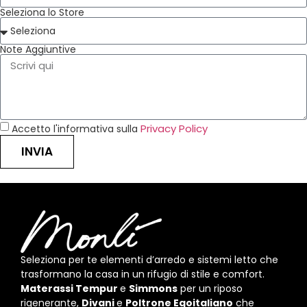
Seleziona lo Store
Note Aggiuntive
Privacy Policy
Accetto l'informativa sulla
INVIA
Seleziona per te elementi d’arredo e sistemi letto che
trasformano la casa in un rifugio di stile e comfort.
Materassi Tempur
e
Simmons
per un riposo
rigenerante,
Divani
e
Poltrone Egoitaliano
che