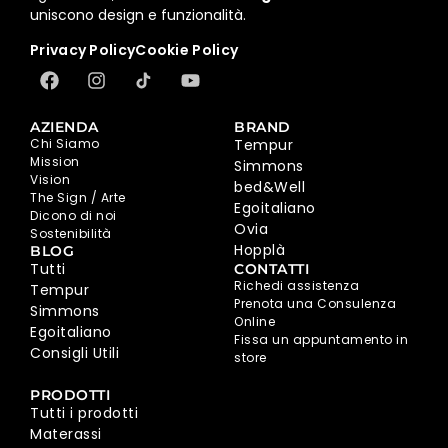
uniscono design e funzionalità.
Privacy Policy
Cookie Policy
AZIENDA
BRAND
Chi Siamo
Tempur
Mission
Simmons
Vision
bed&Well
The Sign / Arte
Egoitaliano
Dicono di noi
Ovia
Sostenibilità
Hopplà
BLOG
Tutti
CONTATTI
Richedi assistenza
Tempur
Prenota una Consulenza
Simmons
Online
Egoitaliano
Fissa un appuntamento in
Consigli Utili
store
PRODOTTI
Tutti i prodotti
Materassi