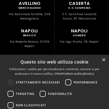
AVELLINO
CASERTA
MERCOGLIANO
C.C CAMPANIA
Via Nazionale Torrette, 209
S.S. Sannitica Località
Mercogliano
Aurno, 87 Marcianise
NAPOLI
NAPOLI
BRACCO
VOMERO
Via Roberto Bracco, 57/59
Via Ugo Niutta, 35 Napoli
Napoli
NAPOLI
POMPEI
×
Questo sito web utilizza cookie
CAPODICHINO
C.C LA CARTIERA
Utilizziamo i cookie per personalizzare contenuti, annunci e per
Via Nuova del Campo, 28/A
Via Macello, 22
analizzare il nostro traffico.
Informativa sulla privacy
(Zona Doganella)
Pompei
STRETTAMENTE NECESSARI
PERFORMANCE
PORTICI
SAN GIORGIO A
NAPOLI
CREMANO
TARGETING
FUNZIONALITÀ
NAPOLI
Via Libertà, 82
Portici
Via Alessandro Manzoni, 177
NON CLASSIFICATI
San Giorgio a Cremano