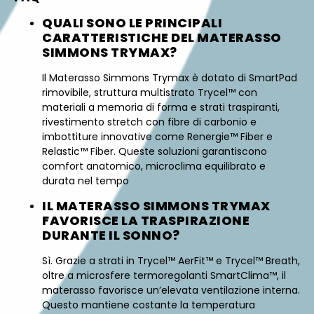
QUALI SONO LE PRINCIPALI
CARATTERISTICHE DEL MATERASSO
SIMMONS TRYMAX?
Il Materasso Simmons Trymax è dotato di SmartPad
rimovibile, struttura multistrato Trycel™ con
materiali a memoria di forma e strati traspiranti,
rivestimento stretch con fibre di carbonio e
imbottiture innovative come Renergie™ Fiber e
Relastic™ Fiber. Queste soluzioni garantiscono
comfort anatomico, microclima equilibrato e
durata nel tempo
IL MATERASSO SIMMONS TRYMAX
FAVORISCE LA TRASPIRAZIONE
DURANTE IL SONNO?
Sì. Grazie a strati in Trycel™ AerFit™ e Trycel™ Breath,
oltre a microsfere termoregolanti SmartClima™, il
materasso favorisce un’elevata ventilazione interna.
Questo mantiene costante la temperatura