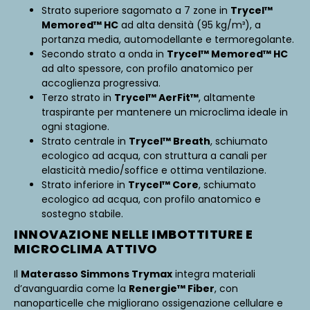
Strato superiore sagomato a 7 zone in
Trycel™
Memored™ HC
ad alta densità (95 kg/m³), a
portanza media, automodellante e termoregolante.
Secondo strato a onda in
Trycel™ Memored™ HC
ad alto spessore, con profilo anatomico per
accoglienza progressiva.
Terzo strato in
Trycel™ AerFit™
, altamente
traspirante per mantenere un microclima ideale in
ogni stagione.
Strato centrale in
Trycel™ Breath
, schiumato
ecologico ad acqua, con struttura a canali per
elasticità medio/soffice e ottima ventilazione.
Strato inferiore in
Trycel™ Core
, schiumato
ecologico ad acqua, con profilo anatomico e
sostegno stabile.
INNOVAZIONE NELLE IMBOTTITURE E
MICROCLIMA ATTIVO
Il
Materasso Simmons Trymax
integra materiali
d’avanguardia come la
Renergie™ Fiber
, con
nanoparticelle che migliorano ossigenazione cellulare e