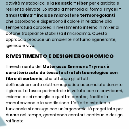
attività metabolica, e la
Relastic™ Fiber
per elasticità e
resilienza elevate. Lo strato a memoria di forma
Trycel™
SmartClima™
include microsfere termoregolanti
che assorbono e disperdono il calore in relazione alla
temperatura corporea. Il rivestimento interno in mixer di
cotone traspirante stabilizza il microclima. Questo
approccio produce un ambiente notturno rigenerante,
igienico e vivo.
RIVESTIMENTO E DESIGN ERGONOMICO
Il rivestimento del
Materasso Simmons Trymax è
caratterizzato da tessuto stretch tecnologico con
fibre di carbonio
, che attenua gli effetti
dell’inquinamento elettromagnetico accumulato durante
il giorno. La fascia perimetrale in velluto con micro-ricami,
insieme a sei maniglie e quattro aeratori, facilita la
manutenzione e la ventilazione. L’effetto estetico e
funzionale si coniuga con un’ergonomicità progettata per
durare nel tempo, garantendo comfort continuo e design
raffinato.