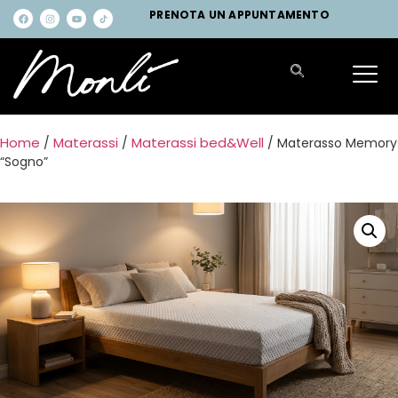
PRENOTA UN APPUNTAMENTO
Home
Materassi
Materassi bed&Well
/
/
/ Materasso Memory
“Sogno”