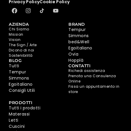
Privacy Policy
Cookie Policy
AZIENDA
BRAND
Chi Siamo
Tempur
Mission
Simmons
Vision
bed&Well
The Sign / Arte
Egoitaliano
Dicono di noi
Ovia
Sostenibilità
Hopplà
BLOG
Tutti
CONTATTI
Richedi assistenza
Tempur
Prenota una Consulenza
Simmons
Online
Egoitaliano
Fissa un appuntamento in
Consigli Utili
store
PRODOTTI
Tutti i prodotti
Materassi
Letti
Cuscini