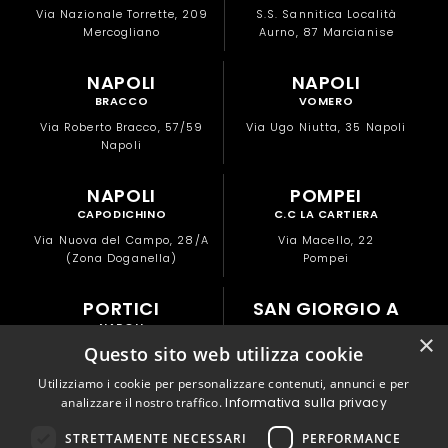
Via Nazionale Torrette, 209
S.S. Sannitica Località
Mercogliano
Aurno, 87 Marcianise
NAPOLI
NAPOLI
BRACCO
VOMERO
Via Roberto Bracco, 57/59
Via Ugo Niutta, 35 Napoli
Napoli
NAPOLI
POMPEI
CAPODICHINO
C.C LA CARTIERA
Via Nuova del Campo, 28/A
Via Macello, 22
(Zona Doganella)
Pompei
PORTICI
SAN GIORGIO A
NAPOLI
CREMANO
×
Questo sito web utilizza cookie
NAPOLI
Via Libertà, 82
Portici
Via Alessandro Manzoni, 177
Utilizziamo i cookie per personalizzare contenuti, annunci e per
San Giorgio a Cremano
analizzare il nostro traffico.
Informativa sulla privacy
© Copyright 2026 DNA S.r.L. – P.IVA: 07050600480 | Tutti i diritti riservati
STRETTAMENTE NECESSARI
PERFORMANCE