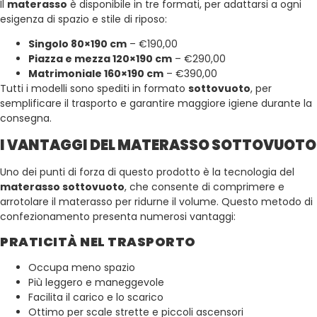
Il
materasso
è disponibile in tre formati, per adattarsi a ogni
esigenza di spazio e stile di riposo:
Singolo 80×190 cm
– €190,00
Piazza e mezza 120×190 cm
– €290,00
Matrimoniale 160×190 cm
– €390,00
Tutti i modelli sono spediti in formato
sottovuoto
, per
semplificare il trasporto e garantire maggiore igiene durante la
consegna.
I VANTAGGI DEL MATERASSO SOTTOVUOTO
Uno dei punti di forza di questo prodotto è la tecnologia del
materasso sottovuoto
, che consente di comprimere e
arrotolare il materasso per ridurne il volume. Questo metodo di
confezionamento presenta numerosi vantaggi:
PRATICITÀ NEL TRASPORTO
Occupa meno spazio
Più leggero e maneggevole
Facilita il carico e lo scarico
Ottimo per scale strette e piccoli ascensori