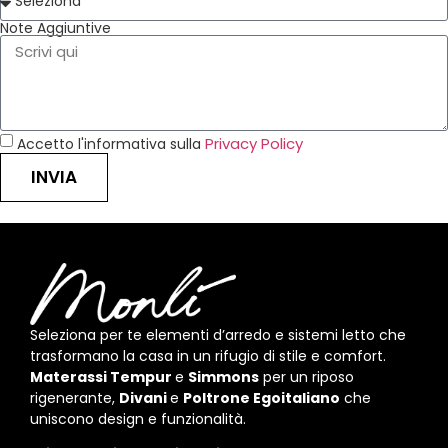
Note Aggiuntive
Privacy Policy
Accetto l'informativa sulla
INVIA
Seleziona per te elementi d’arredo e sistemi letto che
trasformano la casa in un rifugio di stile e comfort.
Materassi Tempur
e
Simmons
per un riposo
rigenerante,
Divani
e
Poltrone Egoitaliano
che
uniscono design e funzionalità.