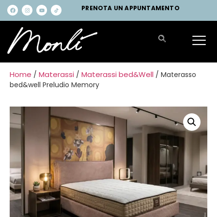
PRENOTA UN APPUNTAMENTO
Home
Materassi
Materassi bed&Well
/
/
/ Materasso
bed&well Preludio Memory