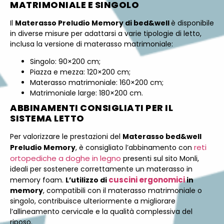
MATRIMONIALE E SINGOLO
Il
Materasso Preludio Memory di bed&well
è disponibile
in diverse misure per adattarsi a varie tipologie di letto,
inclusa la versione di materasso matrimoniale:
Singolo: 90×200 cm;
Piazza e mezza: 120×200 cm;
Materasso matrimoniale: 160×200 cm;
Matrimoniale large: 180×200 cm.
ABBINAMENTI CONSIGLIATI PER IL
SISTEMA LETTO
Per valorizzare le prestazioni del
Materasso bed&well
reti
Preludio Memory
, è consigliato l’abbinamento con
ortopediche a doghe in legno
presenti sul sito Monli,
ideali per sostenere correttamente un materasso in
cuscini ergonomici
memory foam.
L’utilizzo di
in
memory
, compatibili con il materasso matrimoniale o
singolo, contribuisce ulteriormente a migliorare
l’allineamento cervicale e la qualità complessiva del
riposo.