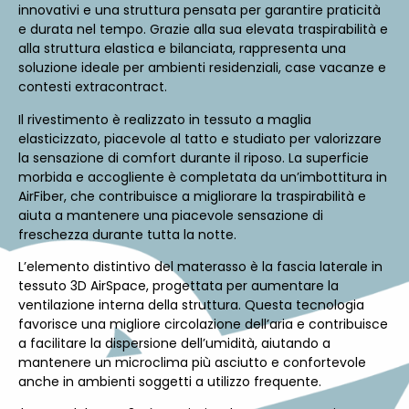
innovativi e una struttura pensata per garantire praticità
e durata nel tempo. Grazie alla sua elevata traspirabilità e
alla struttura elastica e bilanciata, rappresenta una
soluzione ideale per ambienti residenziali, case vacanze e
contesti extracontract.
Il rivestimento è realizzato in tessuto a maglia
elasticizzato, piacevole al tatto e studiato per valorizzare
la sensazione di comfort durante il riposo. La superficie
morbida e accogliente è completata da un’imbottitura in
AirFiber, che contribuisce a migliorare la traspirabilità e
aiuta a mantenere una piacevole sensazione di
freschezza durante tutta la notte.
L’elemento distintivo del materasso è la fascia laterale in
tessuto 3D AirSpace, progettata per aumentare la
ventilazione interna della struttura. Questa tecnologia
favorisce una migliore circolazione dell’aria e contribuisce
a facilitare la dispersione dell’umidità, aiutando a
mantenere un microclima più asciutto e confortevole
anche in ambienti soggetti a utilizzo frequente.