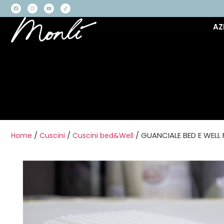
AZ
/
/
/ GUANCIALE BED E WELL
Home
Cuscini
Cuscini bed&Well