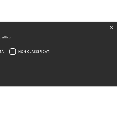
×
raffico.
TÀ
NON CLASSIFICATI