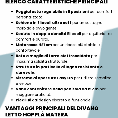
ELENCO CARATTERISTICHE PRINCIPALI
Poggiatesta regolabile in 6 posizioni
per comfort
personalizzato.
Schiena in Eliocell ultra soft
per un sostegno
morbido e avvolgente.
Sedute in doppia densità Eliocell
per equilibrio tra
comfort e durata.
Materasso H21 cm
per un riposo più stabile e
confortevole.
Rete a maglia di ferro elettrosaldata
per
massima solidità strutturale.
Struttura in particelle di legno resistente e
durevole.
Sistema di apertura Easy On
per utilizzo semplice
e veloce.
Vano contenitore nella penisola da 15 cm
per
maggiore praticità.
Piedi H8
dal design discreto e funzionale.
VANTAGGI PRINCIPALI DEL DIVANO
LETTO HOPPLÀ MATERA