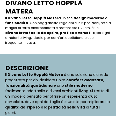
DIVANO LETTO HOPPLÀ
MATERA
I
l Divano Letto Hopplà Matera
unisce
design moderno
e
funzionalità
. Con poggiatesta regolabile in 6 posizioni, rete a
maglia di ferro elettrosaldata e materasso H21 cm, è un
divano letto facile da aprire
,
pratico
e
versatile
per ogni
ambiente living, ideale per comfort quotidiano e uso
frequente in casa.
DESCRIZIONE
Il
Divano Letto Hopplà Matera
è una soluzione d’arredo
progettata per chi desidera unire
comfort
avanzato
,
funzionalità
quotidiana
e uno
stile moderno
facilmente adattabile a diversi ambienti living. Si tratta di
un modello pensato per offrire un’esperienza d’uso
completa, dove ogni dettaglio è studiato per migliorare la
qualità del riposo
e la
praticità nella vita
di tutti i
giorni.