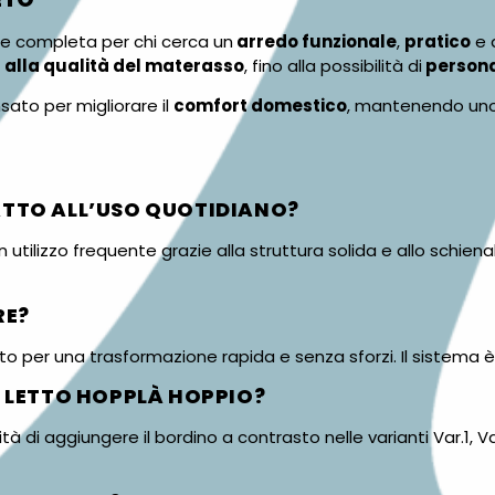
e completa per chi cerca un
arredo funzionale
,
pratico
e 
a alla qualità del materasso
, fino alla possibilità di
persona
ato per migliorare il
comfort domestico
, mantenendo un
ATTO ALL’USO QUOTIDIANO?
 utilizzo frequente grazie alla struttura solida e allo schien
RE?
sato per una trasformazione rapida e senza sforzi. Il sistema è
O LETTO HOPPLÀ HOPPIO?
ilità di aggiungere il bordino a contrasto nelle varianti Var.1, V