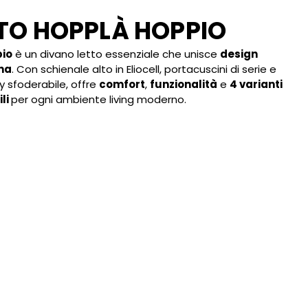
TO HOPPLÀ HOPPIO
pio
è un divano letto essenziale che unisce
design
ana
. Con schienale alto in Eliocell, portacuscini di serie e
 sfoderabile, offre
comfort
,
funzionalità
e
4 varianti
ili
per ogni ambiente living moderno.