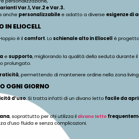
e personalizzazione,
arianti Var.1, Var.2 e Var.3.
ma anche
personalizzabile
e adatto a diverse
esigenze di 
 IN ELIOCELL
Hoppio è il
comfort
. Lo
schienale alto in Eliocell
è progettat
za
e
supporto
, migliorando la qualità della seduta durante il 
zo prolungato.
praticità
, permettendo di mantenere ordine nella zona living e
CO OGNI GIORNO
cità d’uso
. Si tratta infatti di un divano letto
facile da apri
iana
, soprattutto per chi utilizza il
frequentem
divano letto
enza d’uso fluida e senza complicazioni.