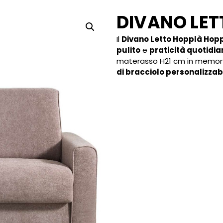
DIVANO LET
Il
Divano Letto Hopplà Hop
pulito
e
praticità quotidi
materasso H21 cm in memory
di bracciolo personalizzab