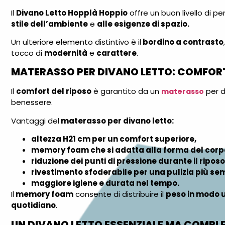
Il
Divano Letto Hopplà Hoppio
offre un buon livello di pe
stile dell’ambiente
e
alle esigenze di spazio.
Un ulteriore elemento distintivo è il
bordino a contrasto
tocco di
modernità
e
carattere
.
MATERASSO PER DIVANO LETTO: COMFOR
Il
comfort del riposo
è garantito da un
per d
materasso
benessere.
Vantaggi del
materasso per divano letto:
altezza H21 cm per un comfort superiore,
memory foam che si adatta alla forma del corp
riduzione dei punti di pressione durante il riposo
rivestimento sfoderabile per una pulizia più se
maggiore igiene e durata nel tempo.
Il
memory foam
consente di distribuire il
peso in modo 
quotidiano
.
UN DIVANO LETTO ESSENZIALE MA COMPL