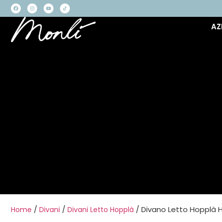
AZ
/
/
/ Divano Letto Hopplà 
Home
Divani
Divani Letto Hopplà