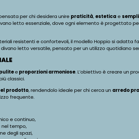
pensata per chi desidera unire
praticità
,
estetica
e
semplic
ivano letto essenziale, dove ogni elemento è progettato per
teriali resistenti e confortevoli, il modello Hoppio si adatta 
un divano letto versatile, pensato per un utilizzo quotidiano se
NALE
 pulite
e
proporzioni armoniose
. L’obiettivo è creare un p
ù classici.
del prodotto
, rendendolo ideale per chi cerca un
arredo pra
lizzo frequente.
ico e continuo,
a nel tempo,
ne degli spazi,