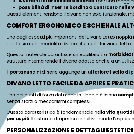
4 varianti di bracciolo disponibili
per una maggior
possibilità di inserire bordino a contrasto nelle v
Questi elementi rendono il divano non solo funzionale, 
COMFORT ERGONOMICO E SCHIENALE ALTO
Uno degli aspetti più importanti del Divano Letto Hopplà 
ideale sia nella modalità divano che nella funzione letto.
Questo materiale garantisce un equilibrio tra
morbidez
struttura interna rende il divano adatto anche a un utiliz
Il
portacuscini
di serie aggiunge un
ulteriore livello di 
DIVANO LETTO FACILE DA APRIRE E PRATI
Uno dei punti di forza del modello Hoppio è la sua
sempli
senza sforzi o meccanismi complessi.
Questa caratteristica è fondamentale nella
vita quotid
per ospiti
. Il sistema di apertura intuitivo rende l’esperi
PERSONALIZZAZIONE E DETTAGLI ESTETICI