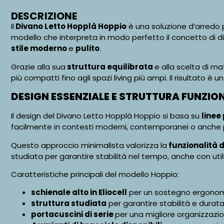
DESCRIZIONE
Il
Divano Letto Hopplà Hoppio
è una soluzione d’arredo 
modello che interpreta in modo perfetto il concetto di d
stile moderno
e
pulito
.
Grazie alla sua
struttura equilibrata
e alla scelta di ma
più compatti fino agli spazi living più ampi. Il risultato è 
DESIGN ESSENZIALE E STRUTTURA FUNZIO
Il design del Divano Letto Hopplà Hoppio si basa su
linee
facilmente in contesti moderni, contemporanei o anche pi
Questo approccio minimalista valorizza la
funzionalità 
studiata per garantire stabilità nel tempo, anche con uti
Caratteristiche principali del modello Hoppio:
schienale alto in Eliocell
per un sostegno ergonom
struttura studiata
per garantire stabilità e durat
portacuscini di serie
per una migliore organizzazio