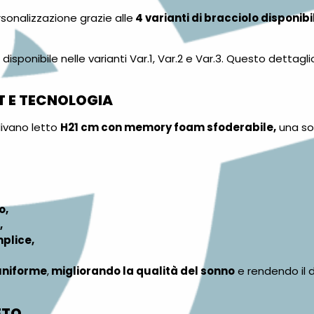
rsonalizzazione grazie alle
4 varianti di bracciolo disponibil
, disponibile nelle varianti Var.1, Var.2 e Var.3. Questo dettag
T E TECNOLOGIA
ivano letto
H21 cm con memory foam sfoderabile,
una so
o,
,
mplice,
uniforme
,
migliorando la qualità del sonno
e rendendo il 
ETO