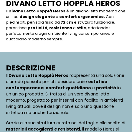
DIVANO LETTO HOPPLÀ HEROS
Il
Divano Letto Hopplà Heros
è un divano letto moderno che
unisce
design elegante
e
comfort ergonomico.
Con
piedini alti, penisola fissa da
72 cm
e struttura funzionale,
garantisce
praticità
,
resistenza
e
stile
, adattandosi
perfettamente a ogni ambiente living contemporaneo e
quotidiano moderno sempre.
DESCRIZIONE
Il
Divano Letto Hopplà Heros
rappresenta una soluzione
d’arredo pensata per chi desidera unire
estetica
contemporanea
,
comfort
quotidiano
e
praticità
in
un unico prodotto. Si tratta di un vero divano letto
moderno, progettato per inserirsi con facilità in ambienti
living attuali, dove il design non è solo una questione
estetica ma anche funzionale.
Grazie alla sua struttura curata nei dettagli e alla scelta di
materiali accoglienti e resistenti
, il modello Heros si