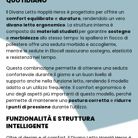
QUOTIDIANO
Il Divano Letto Hopplà Heros è progettato per offrire un
comfort equilibrato
e
duraturo
, rendendolo un vero
divano letto ergonomico
. La struttura interna è
composta da
materiali studiati
per garantire
sostegno
e
morbidezza
allo stesso tempo: la spalliera in fiocco di
poliestere offre una seduta morbida e accogliente,
mentre le sedute in Eliocell assicurano sostegno, elasticità
e resistenza nel tempo.
Questa combinazione permette di ottenere una seduta
confortevole durante il giorno e un buon livello di
supporto anche nella funzione letto, rendendo il modello
adatto a un utilizzo frequente. Il comfort ergonomico è
uno degli aspetti più importanti di questo modello, perché
permette di mantenere una
postura corretta
e
ridurre
i punti di pressione
durante l’utilizzo.
FUNZIONALITÀ E STRUTTURA
INTELLIGENTE
Oltre al design e al comfort, il Divano Letto Hopplà Heros è