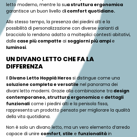
letto moderno, mentre la su
a struttura ergonomica
garantisce un buon livello d
i comfort quotidiano.
Allo stesso tempo, la presenza dei piedini alti e la
possibilità di personalizzazione con diverse varianti di
bracciolo lo rendono adatto a molteplici contesti abitativi,
dalle
case più compatte
ai
soggiorni più ampi
e
luminosi
.
UN DIVANO LETTO CHE FA LA
DIFFERENZA
Il
Divano Letto Hopplà Heros
si distingue come una
soluzione completa e versatile
nel panorama dei
divani letto moderni. Grazie alla combinazione tra
design
contemporaneo, struttura ergonomica
e
dettagli
funzionali
come i piedini alti e la penisola fissa,
rappresenta un prodotto pensato per migliorare la qualità
della vita quotidiana.
Non è solo un divano letto, ma un vero elemento d’arredo
capace di unire
comfort
,
stile
e
funzionalità
in