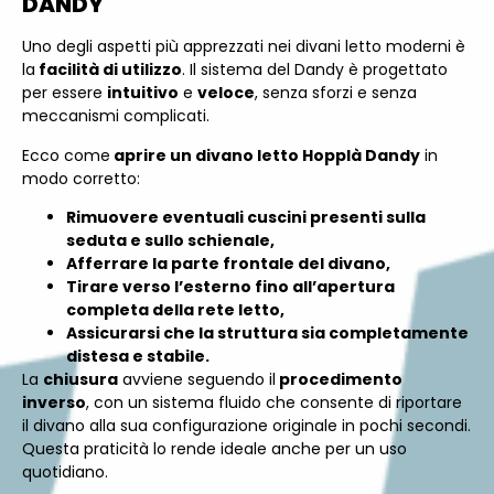
DANDY
Uno degli aspetti più apprezzati nei divani letto moderni è
la
facilità di utilizzo
. Il sistema del Dandy è progettato
per essere
intuitivo
e
veloce
, senza sforzi e senza
meccanismi complicati.
Ecco come
aprire un divano letto Hopplà Dandy
in
modo corretto:
Rimuovere eventuali cuscini presenti sulla
seduta e sullo schienale,
Afferrare la parte frontale del divano,
Tirare verso l’esterno fino all’apertura
completa della rete letto,
Assicurarsi che la struttura sia completamente
distesa e stabile.
La
chiusura
avviene seguendo il
procedimento
inverso
, con un sistema fluido che consente di riportare
il divano alla sua configurazione originale in pochi secondi.
Questa praticità lo rende ideale anche per un uso
quotidiano.