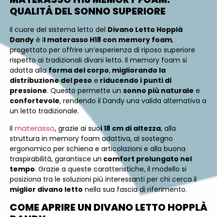
QUALITÀ DEL SONNO SUPERIORE
Il cuore del sistema letto del
Divano Letto Hopplà
Dandy
è i
l materasso H18 con memory foam
,
progettato per offrire un’esperienza di riposo superiore
rispetto ai tradizionali divani letto. Il memory foam si
adatta alla
forma del corpo
,
migliorando la
distribuzione del peso
e
riducendo i punti di
pressione
. Questo permette un
sonno più naturale
e
confortevole
, rendendo il Dandy una valida alternativa a
un letto tradizionale.
materasso
Il
, grazie ai suo
i 18 cm di altezza
, alla
struttura in memory foam adattiva, al sostegno
ergonomico per schiena e articolazioni e alla buona
traspirabilità, garantisce un
comfort prolungato nel
tempo
. Grazie a queste caratteristiche, il modello si
posiziona tra le soluzioni più interessanti per chi cerca il
miglior divano letto
nella sua fascia di riferimento.
COME APRIRE UN DIVANO LETTO HOPPLÀ