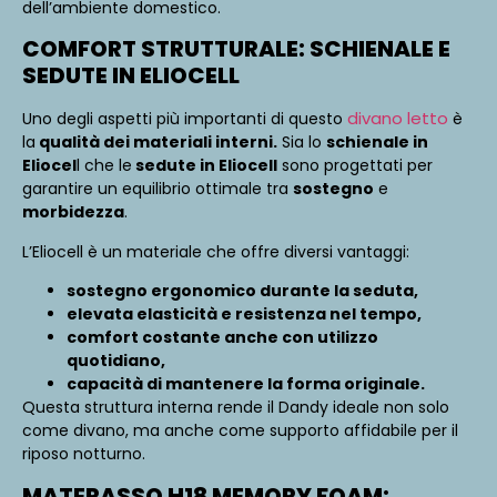
dell’ambiente domestico.
COMFORT STRUTTURALE: SCHIENALE E
SEDUTE IN ELIOCELL
divano letto
Uno degli aspetti più importanti di questo
è
la
qualità dei materiali interni.
Sia lo
schienale in
Eliocel
l che le
sedute in Eliocell
sono progettati per
garantire un equilibrio ottimale tra
sostegno
e
morbidezza
.
L’Eliocell è un materiale che offre diversi vantaggi:
sostegno ergonomico durante la seduta,
elevata elasticità e resistenza nel tempo,
comfort costante anche con utilizzo
quotidiano,
capacità di mantenere la forma originale.
Questa struttura interna rende il Dandy ideale non solo
come divano, ma anche come supporto affidabile per il
riposo notturno.
MATERASSO H18 MEMORY FOAM: