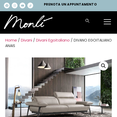
PRENOTA UN APPUNTAMENTO
Home
Divani
Divani Egoitaliano
/
/
/ DIVANO EGOITALIANO
ANAIS